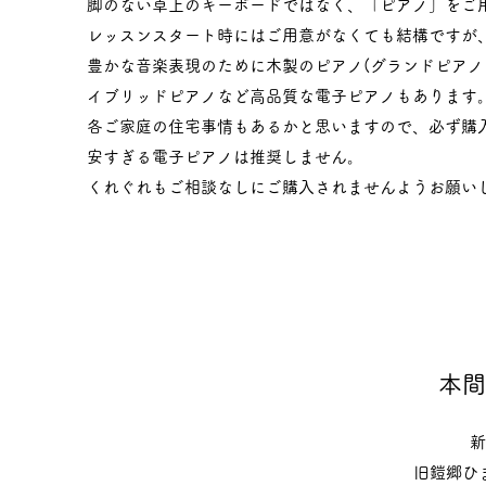
脚のない卓上のキーボードではなく、「ピアノ」をご
​レッスンスタート時にはご用意がなくても結構ですが
豊かな音楽表現のために木製のピアノ(グランドピアノ
イブリッドピアノなど高品質な電子ピアノもあります
各ご家庭の住宅事情もあるかと思いますので、必ず購
​安すぎる電子ピアノは推奨しません。
くれぐれもご相談なしにご購入されませんようお願い
本間
新
旧鎧郷ひ